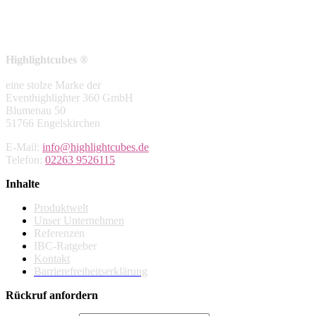
Highlightcubes
®
eine stolze Marke der
Eventhighlighter 360 GmbH
Blumenau 50
51766 Engelskirchen
E-Mail:
info@highlightcubes.de
Telefon:
02263 9526115
Inhalte
Produktwelt
Unser Unternehmen
Referenzen
IBC-Ratgeber
Kontakt
Barrierefreiheitserklärung
Rückruf anfordern