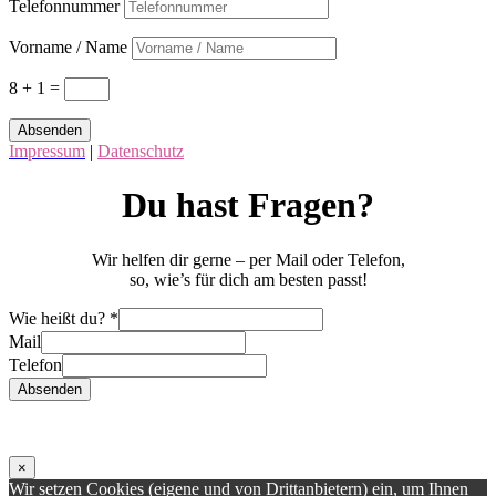
Telefonnummer
Vorname / Name
8 + 1
=
Absenden
Impressum
|
Datenschutz
Du hast Fragen?
Wir helfen dir gerne – per Mail oder Telefon,
so, wie’s für dich am besten passt!
Wie
Wie heißt du?
*
heißt
Mail
Mail
Telefon
Absenden
×
Wir setzen Cookies (eigene und von Drittanbietern) ein, um Ihnen